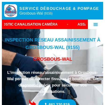
SERVICE DÉBOUCHAGE & POMPAGE
Grosbous-Wal
(9155)
ALISATION CAMÉRA
•
ASSAINISSEMENT GROSBOU
INSPECTION RÉSEAU ASSAINISSEMENT À
GROSBOUS-WAL (9155)
GROSBOUS-WAL
L’inspection réseau assainissement à Grosbous-
Wal permet de détecter fissures et bouchons. Un
diagnostic précis pour sécuriser vos
canalisations.
661 220 819