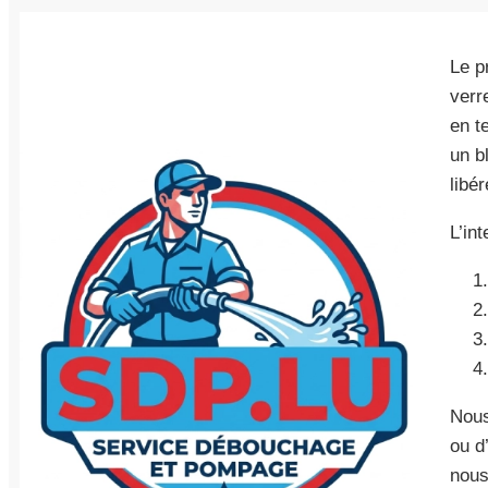
Le p
verr
en t
un b
libé
L’in
Nous
ou d
nous