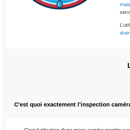
mai
serv
L’ut
drai
C'est quoi exactement l'inspection camér