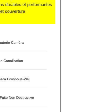
ons durables et performantes
et couverture
auterie Caméra
éo Canalisation
méra Grosbous-Wal
uite Non Destructive