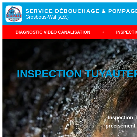
SERVICE DÉBOUCHAGE & POMPAG
Grosbous-Wal
(9155)
TIC VIDÉO CANALISATION
•
INSPECTION CAMÉRA GR
INSPECTION TUYAUTE
Inspection 
précisément 