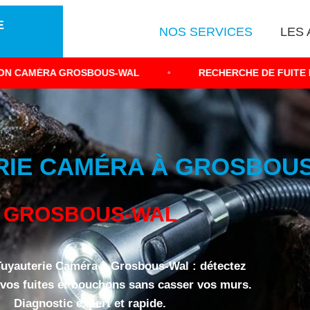
E
NOS SERVICES
LES 
OSBOUS-WAL
•
RECHERCHE DE FUITE NON DESTRUCT
RIE CAMÉRA À GROSBOUS-
GROSBOUS-WAL
Tuyauterie Caméra à Grosbous-Wal : détectez
vos fuites et bouchons sans casser vos murs.
Diagnostic expert et rapide.