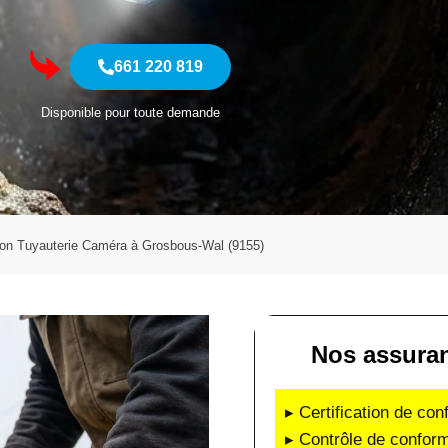
661 220 819
Disponible pour toute demande
ion Tuyauterie Caméra à Grosbous-Wal (9155)
Nos assuran
▸ Certification de co
▸ Contrôle de conform