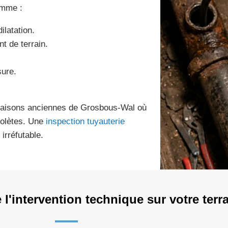
omme :
ilatation.
t de terrain.
sure.
 maisons anciennes de Grosbous-Wal où
solètes. Une
inspection tuyauterie
irréfutable.
'intervention technique sur votre terra