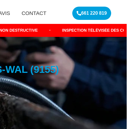
AVIS
CONTACT
661 220 819
IVE
•
INSPECTION TÉLÉVISÉE DES CONDUITS
•
WAL (9155)