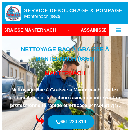
SERVICE DÉBOUCHAGE & POMPAGE
Manternach
(6850)
MANTERNACH
•
ASSAINISSEMENT RESTAURANT L
NETTOYAGE BAC À GRAISSE À
MANTERNACH (6850)
MANTERNACH
Nettoyage Bac à Graisse à Manternach : évitez
les bouchons et les odeurs avec une intervention
professionnelle rapide et efficace 24h/24 et 7j/7.
661 220 819