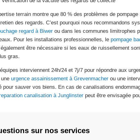
Vérification de la vacuité des regards de collecte
pertise terrain montre que 80 % des problèmes de pompage 
tretien des regards. C’est pourquoi nous recommandons sy
uchage regard à Biwer
ou dans les communes limitrophes pou
eaux. Pour les installations professionnelles, le
pompage bac
 également être nécessaire si les eaux de ruissellement so
dus gras.
équipes interviennent 24h/24 et 7j/7 pour répondre aux urge
 une
urgence assainissement à Grevenmacher
ou une interve
lé pour sauver vos biens. En cas de canalisations endommagé
reparation canalisation à Junglinster
peut être envisagée pour
estions sur nos services