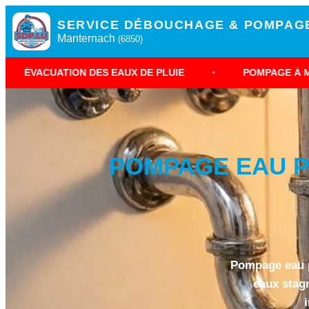
SERVICE DÉBOUCHAGE & POMPAG
Manternach
(6850)
ION DES EAUX DE PLUIE
•
POMPAGE À MANTERNACH
POMPAGE EAU P
Pompage eau p
eaux stag