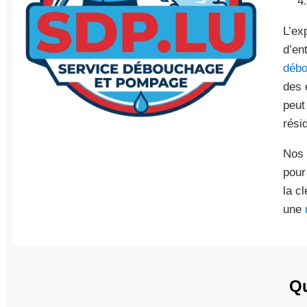
L’ex
d’en
débo
des 
peut
rési
Nos 
pour
la c
une
Qu