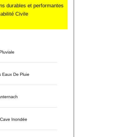
ons durables et performantes
ilité Civile
luviale
s Eaux De Pluie
nternach
u Cave Inondée