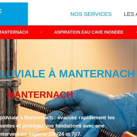
E
NOS SERVICES
LES 
•
ASPIRATION EAU CAVE INONDÉE
•
ASSÈCH
LUVIALE À MANTERNACH (
MANTERNACH
luviale à Manternach : évacuez rapidement les
nantes et protégez vos fondations avec une
intervention experte 24h/24 et 7j/7.