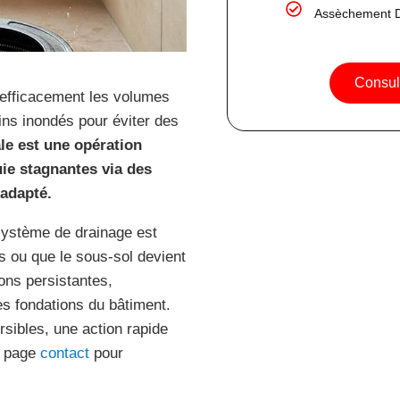
Assèchement D
Consult
 efficacement les volumes
ins inondés pour éviter des
le est une opération
uie stagnantes via des
adapté.
système de drainage est
s ou que le sous-sol devient
ions persistantes,
des fondations du bâtiment.
rsibles, une action rapide
e page
contact
pour