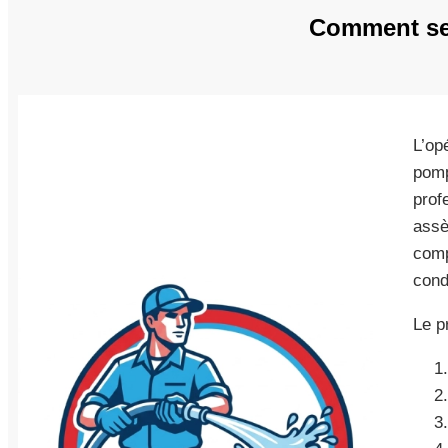
Comment se 
L’op
pomp
prof
assè
comp
cond
Le p