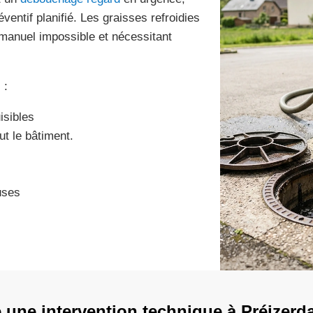
éventif planifié. Les graisses refroidies
 manuel impossible et nécessitant
 :
isibles
t le bâtiment.
uses
une intervention technique à Préizerda