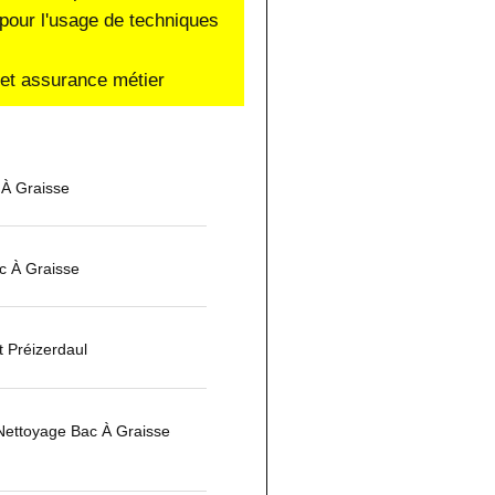
pour l'usage de techniques
e et assurance métier
 À Graisse
c À Graisse
 Préizerdaul
Nettoyage Bac À Graisse