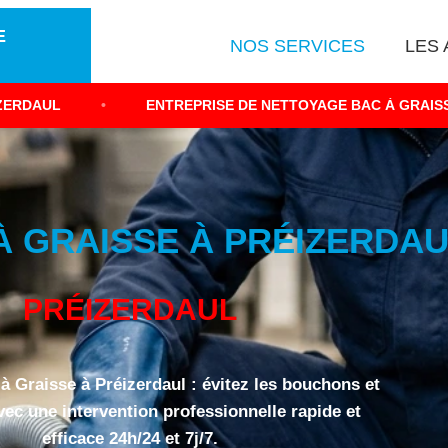
E
NOS SERVICES
LES 
ENTREPRISE DE NETTOYAGE BAC À GRAISSE LUXEMBOURG
 GRAISSE À PRÉIZERDAUL
PRÉIZERDAUL
à Graisse à Préizerdaul : évitez les bouchons et
vec une intervention professionnelle rapide et
efficace 24h/24 et 7j/7.