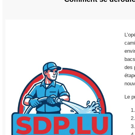
L’op
cami
envi
bacs
des 
étap
nouv
Le p