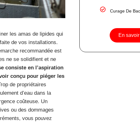
Curage De Bac
ner les amas de lipides qui
En savoir 
aite de vos installations.
 démarche recommandée est
 ne se solidifient et ne
e consiste en l’aspiration
voir conçu pour piéger les
Trop de propriétaires
oulement d’eau dans la
 urgence coûteuse. Un
ratives ou des dommages
agréments, vous pouvez