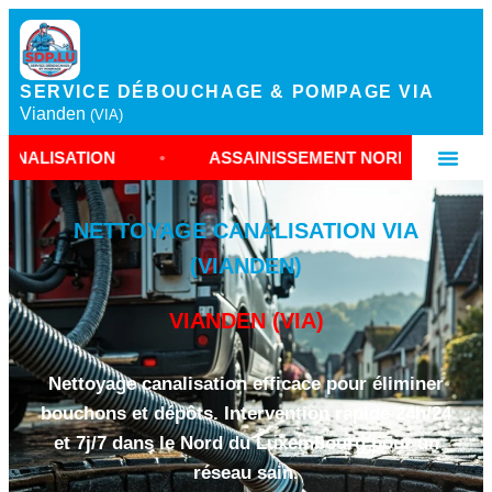
SERVICE DÉBOUCHAGE & POMPAGE VIA
Vianden
(VIA)
ION
•
ASSAINISSEMENT NORD LUXEMBOURG
NETTOYAGE CANALISATION VIA
(VIANDEN)
VIANDEN (VIA)
Nettoyage canalisation efficace pour éliminer
bouchons et dépôts. Intervention rapide 24h/24
et 7j/7 dans le Nord du Luxembourg pour un
réseau sain.