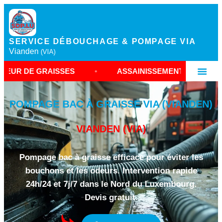
SERVICE DÉBOUCHAGE & POMPAGE VIA
Vianden
(VIA)
AISSES
•
ASSAINISSEMENT NORD LUXEMBOURG
POMPAGE BAC À GRAISSE VIA (VIANDEN)
VIANDEN (VIA)
Pompage bac à graisse efficace pour éviter les
bouchons et les odeurs. Intervention rapide
24h/24 et 7j/7 dans le Nord du Luxembourg.
Devis gratuit.