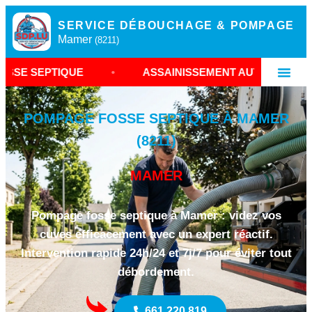
SERVICE DÉBOUCHAGE & POMPAGE
Mamer
(8211)
QUE
•
ASSAINISSEMENT AUTONOME MAMER
•
POMPAGE FOSSE SEPTIQUE À MAMER
(8211)
MAMER
Pompage fosse septique à Mamer : videz vos
cuves efficacement avec un expert réactif.
Intervention rapide 24h/24 et 7j/7 pour éviter tout
débordement.
661 220 819