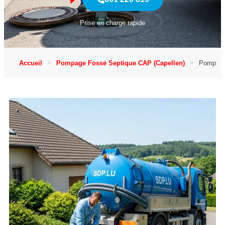
Prise en charge rapide
Accueil
Pompage Fosse Septique CAP (Capellen)
Pompage