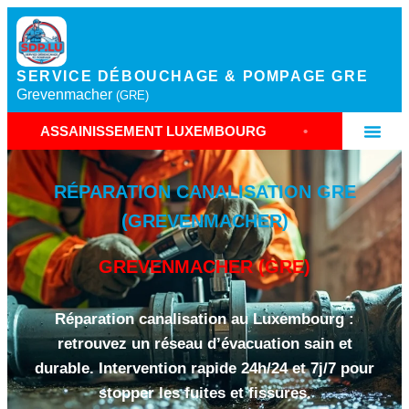
SERVICE DÉBOUCHAGE & POMPAGE GRE
Grevenmacher
(GRE)
NISSEMENT LUXEMBOURG
•
RÉPARATION FUITE C
RÉPARATION CANALISATION GRE
(GREVENMACHER)
GREVENMACHER (GRE)
Réparation canalisation au Luxembourg :
retrouvez un réseau d’évacuation sain et
durable. Intervention rapide 24h/24 et 7j/7 pour
stopper les fuites et fissures.