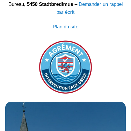
Bureau,
5450 Stadtbredimus
–
Demander un rappel
par écrit
Plan du site