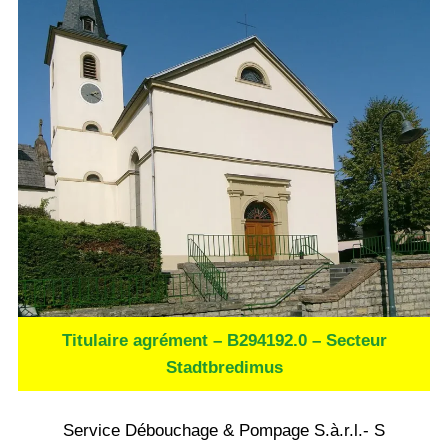
Titulaire agrément – B294192.0 – Secteur
Stadtbredimus
Service Débouchage & Pompage S.à.r.l.- S