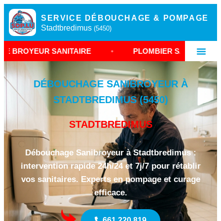
SERVICE DÉBOUCHAGE & POMPAGE
Stadtbredimus
(5450)
ANITAIRE
•
PLOMBIER SANIBROYEUR STADTBRE
DÉBOUCHAGE SANIBROYEUR À
STADTBREDIMUS (5450)
STADTBREDIMUS
Débouchage Sanibroyeur à Stadtbredimus :
intervention rapide 24h/24 et 7j/7 pour rétablir
vos sanitaires. Experts en pompage et curage
efficace.
661 220 819