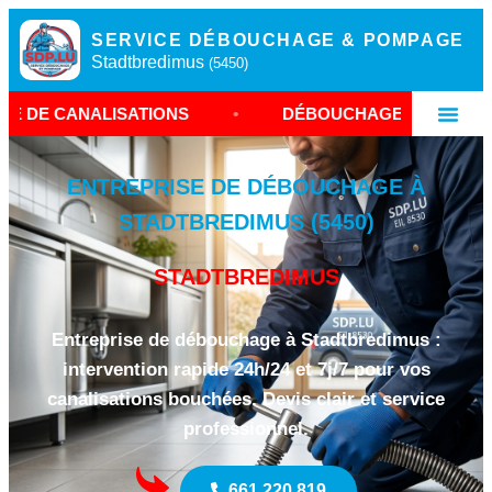
SERVICE DÉBOUCHAGE & POMPAGE
Stadtbredimus
(5450)
SATIONS
•
DÉBOUCHAGE STADTBREDIMUS
•
ENTREPRISE DE DÉBOUCHAGE À
STADTBREDIMUS (5450)
STADTBREDIMUS
Entreprise de débouchage à Stadtbredimus :
intervention rapide 24h/24 et 7j/7 pour vos
canalisations bouchées. Devis clair et service
professionnel.
661 220 819