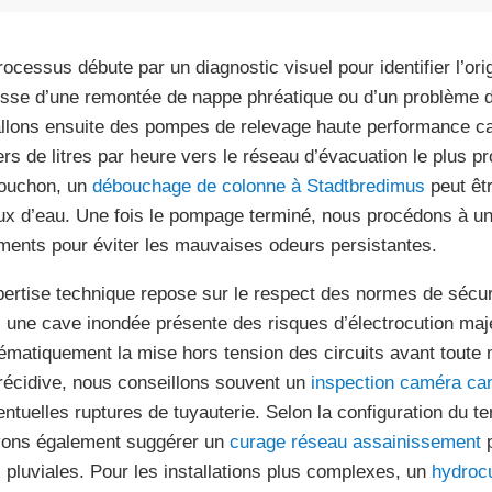
ocessus débute par un diagnostic visuel pour identifier l’origi
isse d’une remontée de nappe phréatique ou d’un problème 
allons ensuite des pompes de relevage haute performance ca
iers de litres par heure vers le réseau d’évacuation le plus pro
ouchon, un
débouchage de colonne à Stadtbredimus
peut êt
flux d’eau. Une fois le pompage terminé, nous procédons à u
ments pour éviter les mauvaises odeurs persistantes.
pertise technique repose sur le respect des normes de sécurit
 une cave inondée présente des risques d’électrocution maj
ématiquement la mise hors tension des circuits avant toute 
récidive, nous conseillons souvent un
inspection caméra can
entuelles ruptures de tuyauterie. Selon la configuration du t
ons également suggérer un
curage réseau assainissement
p
 pluviales. Pour les installations plus complexes, un
hydrocu