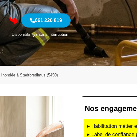
661 220 819
Disponible 7j/7 sans interruption
Inondée à Stadtbredimus (5450)
Nos engagement
▸ Habilitation métier 
▸ Label de confiance 