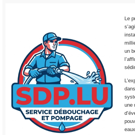
Le pr
s’ag
inst
mill
un b
l’af
sédi
L’ex
dans
syst
une 
d’év
pouv
eaux