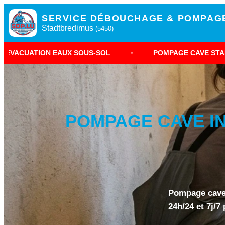
SERVICE DÉBOUCHAGE & POMPAG
Stadtbredimus
(5450)
EAUX SOUS-SOL
•
POMPAGE CAVE STADTBREDIMUS
POMPAGE CAVE IN
Pompage cave 
24h/24 et 7j/7