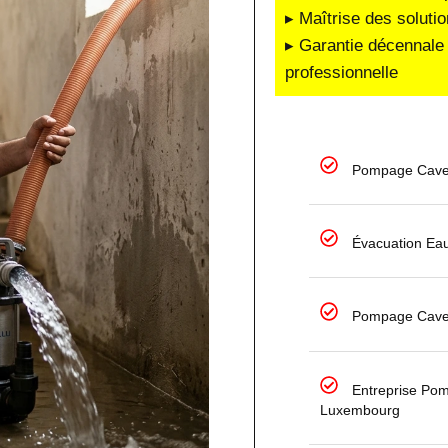
▸ Maîtrise des soluti
▸ Garantie décennale 
professionnelle
Pompage Cave
Évacuation Ea
Pompage Cave
Entreprise Po
Luxembourg