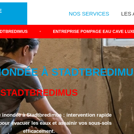
E
NOS SERVICES
LES 
•
ENTREPRISE POMPAGE EAU CAVE LUXEMBOURG
ONDÉE À STADTBREDIMUS
STADTBREDIMUS
inondée à Stadtbredimus : intervention rapide
 pour évacuer les eaux et assainir vos sous-sols
efficacement.