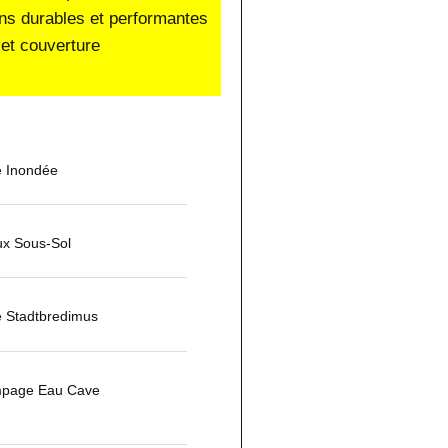
ons durables et performantes
et couverture
 Inondée
ux Sous-Sol
 Stadtbredimus
mpage Eau Cave