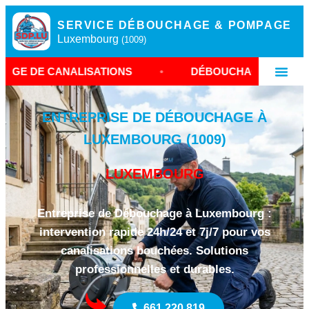
SERVICE DÉBOUCHAGE & POMPAGE
Luxembourg
(1009)
ANALISATIONS
•
DÉBOUCHAGE LUXEMBOURG
ENTREPRISE DE DÉBOUCHAGE À
LUXEMBOURG (1009)
LUXEMBOURG
Entreprise de Débouchage à Luxembourg :
intervention rapide 24h/24 et 7j/7 pour vos
canalisations bouchées. Solutions
professionnelles et durables.
661 220 819