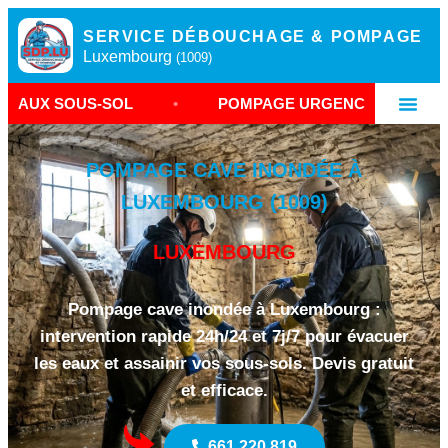
SERVICE DÉBOUCHAGE & POMPAGE
Luxembourg
(1009)
S-SOL
•
POMPAGE URGENCE LUXEMBOURG
•
POMPAGE CAVE INONDÉE À
LUXEMBOURG (1009)
LUXEMBOURG
Pompage cave inondée à Luxembourg :
intervention rapide 24h/24 et 7j/7 pour évacuer
les eaux et assainir vos sous-sols. Devis gratuit
et efficace.
661 220 819