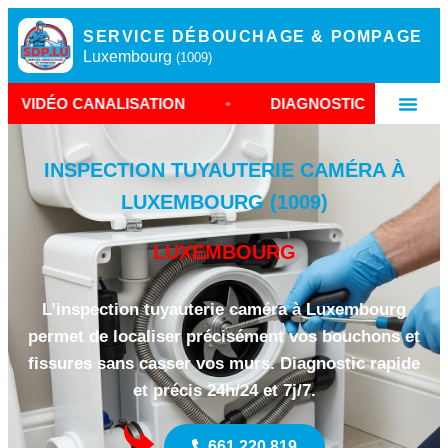
SERVICE DÉBOUCHAGE & POMPAGE
Luxembourg
(1009)
ALISATION
•
DIAGNOSTIC TUYAUTERIE LUXEMBO
INSPECTION TUYAUTERIE CAMÉRA À
LUXEMBOURG (1009)
LUXEMBOURG
L’inspection tuyauterie caméra à Luxembourg
permet de localiser précisément vos bouchons et
fissures sans casser vos murs. Diagnostic rapide
et précis 24h/24 et 7j/7.
661 220 819